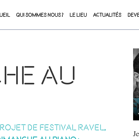
UEIL
QUI SOMMES NOUS ?
LE LIEU
ACTUALITÉS
DEV
che au
rojet de festival Ravel,
J