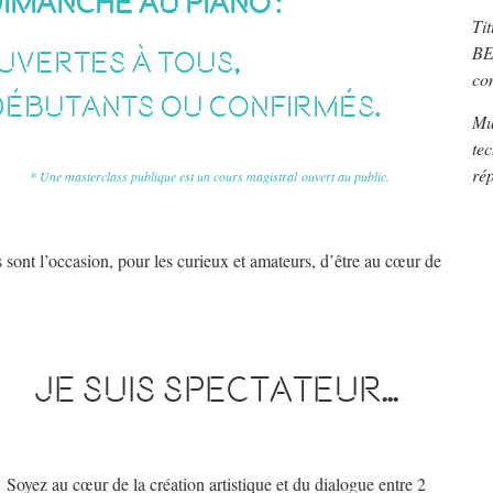
dimanche au piano
:
Tit
BE
uvertes à tous,
co
débutants ou confirmés.
Mus
tec
rép
* Une masterclass publique est un cours magistral
ouvert au public.
s sont l’occasion, pour les curieux et amateurs, d’être au cœur de
Je suis spectateur...
Soyez au cœur de la création artistique et du dialogue entre 2