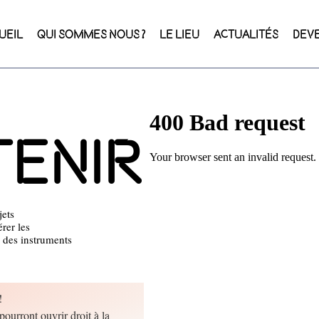
UEIL
QUI SOMMES NOUS ?
LE LIEU
ACTUALITÉS
DEV
tenir
jets
rer les
s des instruments
 !
pourront ouvrir droit à la