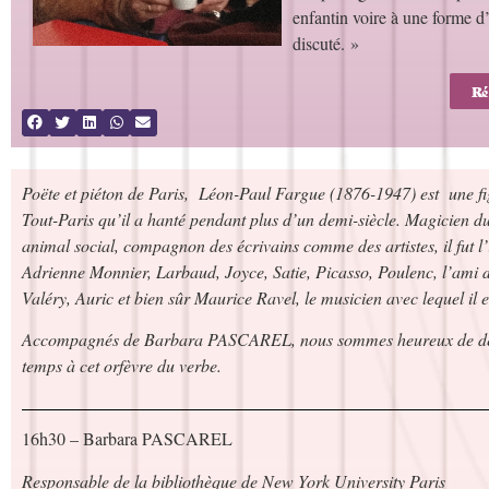
enfantin voire à une forme d’
discuté. »
Ré
Poëte et piéton de Paris, Léon-Paul Fargue (1876-1947) est une fig
Tout-Paris qu’il a hanté pendant plus d’un demi-siècle. Magicien du 
animal social, compagnon des écrivains comme des artistes, il fut l
Adrienne Monnier, Larbaud, Joyce, Satie, Picasso, Poulenc, l’ami 
Valéry, Auric et bien sûr Maurice Ravel, le musicien avec lequel il eut
Accompagnés de Barbara PASCAREL, nous sommes heureux de dédier
temps à cet orfèvre du verbe.
16h30 – Barbara PASCAREL
Responsable de la bibliothèque de New York University Paris