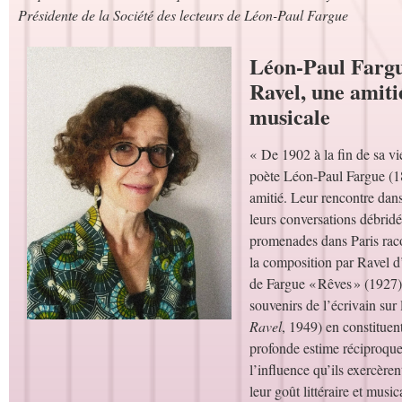
Présidente de la Société des lecteurs de Léon-Paul Fargue
Léon-Paul Farg
Ravel, une amitié
musicale
« De 1902 à la fin de sa vie
poète Léon-Paul Fargue (1
amitié. Leur rencontre dans
leurs conversations débrid
promenades dans Paris rac
la composition par Ravel 
de Fargue « Rêves » (1927)
souvenirs de l’écrivain sur 
Ravel
, 1949) en constituen
profonde estime réciproque 
l’influence qu’ils exercèrent
leur goût littéraire et music