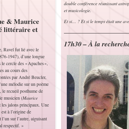
double conférence réunissant astrop
et musicologie.
ue & Maurice
Et si… ? Et si le temps était une av
 littéraire et
17h30 – À la recherch
, Ravel fut lié avec le
876-1947), d’une longue
 le cercle des « Apaches »,
ées au cours des
ontées par André Beucler,
d’une mélodie sur un poème
, le recueil posthume de
le musicien (
Maurice
t les jalons principaux. Une
est à l’origine de
 l’un sur l’autre, aiguisant
al respectif. »