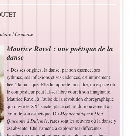
BOUTET
atoire Musidanse
Maurice Ravel : une poétique de la
danse
« Dès ses origines, la danse, par son essence, ses
rythmes, ses inflexions et ses cadences, est intimement
liée à la musique. Elle lui apporte un cadre, un espace où
le compositeur peut laisser libre court à son imaginaire.
Maurice Ravel, à l’aube de la révolution chorégraphique
e
qui ouvre le XX
siècle, place cet art du mouvement au
cœur de son esthétique. Du
Menuet antique
à
Don
Quichotte à Dulcinée
, rares sont les œuvres où la danse y
est absente. Elle l’amène à explorer les différentes
facettes de son art et lui inspire ses plus grands chefs-