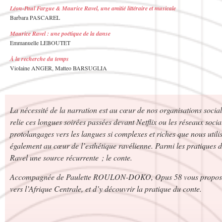
Léon-Paul Fargue & Maurice Ravel, une amitié littéraire et musicale
Barbara PASCAREL
Maurice Ravel : une poétique de la danse
Emmanuelle LEBOUTET
À la recherche du temps
Violaine ANGER, Matteo BARSUGLIA
La nécessité de la narration est au cœur de nos organisations sociale
relie ces longues soirées passées devant Netflix ou les réseaux socia
protolangages vers les langues si complexes et riches que nous utili
également au cœur de l’esthétique ravélienne. Parmi les pratiques de
Ravel une source récurrente ; le conte.
Accompagnée de Paulette ROULON-DOKO, Opus 58 vous propose d
vers l’Afrique Centrale, et d’y découvrir la pratique du conte.