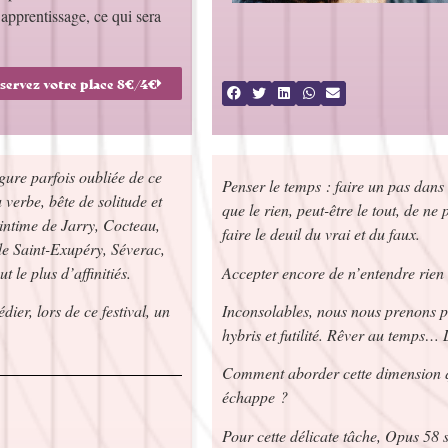
apprentissage, ce qui sera
servez votre place 8€/4€
ure parfois oubliée de ce
Penser le temps : faire un pas dans l
verbe, bête de solitude et
que le rien, peut-être le tout, de ne
’intime de Jarry, Cocteau,
faire le deuil du vrai et du faux.
de Saint-Exupéry, Séverac,
 le plus d’affinitiés.
Accepter encore de n’entendre rien à
, lors de ce festival, un
Inconsolables, nous nous prenons p
hybris et futilité. Rêver au temps…
Comment aborder cette dimension 
échappe ?
Pour cette délicate tâche, Opus 5