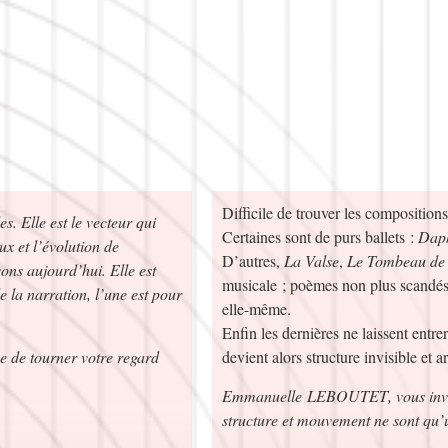
Difficile de trouver les composition
s. Elle est le vecteur qui
Certaines sont de purs ballets :
Daph
ux et l’évolution de
D’autres,
La Valse
,
Le Tombeau de
sons aujourd’hui. Elle est
musicale ; poèmes non plus scandés
 la narration, l’une est pour
elle-même.
Enfin les dernières ne laissent entre
e tourner votre regard
devient alors structure invisible et a
Emmanuelle
LEBOUTET
, vous in
structure et mouvement ne sont qu’