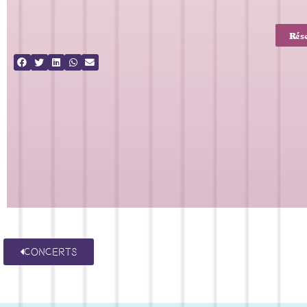
Rés
Concerts